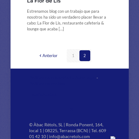
La Flor de Lis
Estrenamos blog con un trabajo que para
nosotros ha sido un verdadero placer llevar a
cabo: La Flor de Lis, restaurante cafeteria &
lounge que acaba
[…]
Anterior
1
2
Política de privacidad y Aviso legal
-
Política de cookies
Español
Català
© Àbac Rètols, SL | Ronda Ponent, 164,
local 1 | 08225, Terrassa (BCN) | Tel. 609
01 42 10 | info@abacretols.com